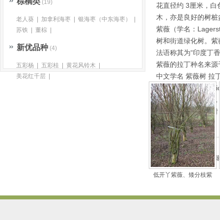
棕榈类
(19)
花直径约 3厘米，
木，亦是良好的树桩
老人葵
|
加拿利海枣
|
银海枣（中东海枣）
|
紫薇（学名：Lage
苏铁
|
董棕
|
树和街道绿化树。紫
新优品种
(4)
法语称其为“印度丁香”（li
紫薇的拉丁种名来源于
五彩杨
|
五彩桂
|
黄花风铃木
|
中文学名 紫薇树 拉丁学名 
美花红千层
|
子叶植物纲(Magnoli
域 东南亚至大洋洲
红、痒痒树、海棠树
标签：
温江大红紫
低开丫紫薇、矮分枝紫