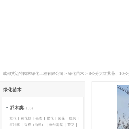
成都艾迈特园林绿化工程有限公司
>
绿化苗木
> 8公分大红紫薇、10
绿化苗木
乔木类
(136)
桂花
|
黄花槐
|
银杏
|
樱花
|
紫薇
|
红枫
|
红叶李
|
香樟（油樟）
|
垂丝海棠
|
茶花
|