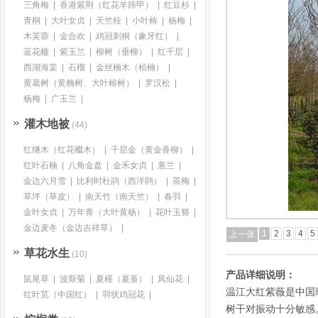
三角梅
|
香港紫荆（红花羊蹄甲）
|
红豆杉
|
青桐
|
大叶女贞
|
天竺桂
|
小叶榕
|
杨梅
|
木芙蓉
|
金合欢
|
鸡冠刺桐（象牙红）
|
蓝花楹
|
紫玉兰
|
柳树（垂柳）
|
红千层
|
西湖海棠
|
石榴
|
金丝楠木（桢楠）
|
黄葛树（黄桷树、大叶榕树）
|
罗汉松
|
杨梅
|
广玉兰
|
灌木地被
(44)
红继木（红花檵木）
|
千层金（黄金香柳）
|
红叶石楠
|
八角金盘
|
金禾女贞
|
葱兰
|
金边六月雪
|
比利时杜鹃（西洋鹃）
|
茶梅
|
草坪（草皮）
|
南天竹（南天竺）
|
春羽
|
金叶女贞
|
万年青（大叶黄杨）
|
花叶玉簪
|
金边麦冬（金边吉祥草）
|
1
2
3
4
5
上一张
草花水生
(10)
产品详细说明：
鼠尾草
|
波斯菊
|
夏槿（夏堇）
|
凤仙花
|
温江大红紫薇是中国
红叶苋（中国红）
|
羽状鸡冠花
|
树干对振动十分敏感