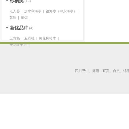
棕榈类
(19)
老人葵
|
加拿利海枣
|
银海枣（中东海枣）
|
苏铁
|
董棕
|
新优品种
(4)
五彩杨
|
五彩桂
|
黄花风铃木
|
美花红千层
|
四川巴中、德阳、宜宾、自贡、绵