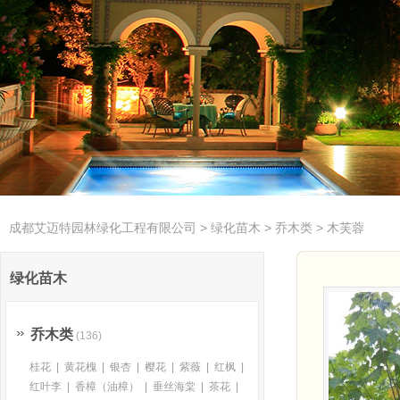
特价苗木
成都艾迈特园林绿化工程有限公司
>
绿化苗木
>
乔木类
>
木芙蓉
绿化苗木
乔木类
(136)
桂花
|
黄花槐
|
银杏
|
樱花
|
紫薇
|
红枫
|
红叶李
|
香樟（油樟）
|
垂丝海棠
|
茶花
|