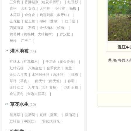
三角梅
|
香港紫荆（红花羊蹄甲）
|
红豆杉
|
青桐
|
大叶女贞
|
天竺桂
|
小叶榕
|
杨梅
|
木芙蓉
|
金合欢
|
鸡冠刺桐（象牙红）
|
蓝花楹
|
紫玉兰
|
柳树（垂柳）
|
红千层
|
西湖海棠
|
石榴
|
金丝楠木（桢楠）
|
黄葛树（黄桷树、大叶榕树）
|
罗汉松
|
杨梅
|
广玉兰
|
温江4
灌木地被
(44)
共3条 每页16
红继木（红花檵木）
|
千层金（黄金香柳）
|
红叶石楠
|
八角金盘
|
金禾女贞
|
葱兰
|
金边六月雪
|
比利时杜鹃（西洋鹃）
|
茶梅
|
草坪（草皮）
|
南天竹（南天竺）
|
春羽
|
金叶女贞
|
万年青（大叶黄杨）
|
花叶玉簪
|
金边麦冬（金边吉祥草）
|
草花水生
(10)
鼠尾草
|
波斯菊
|
夏槿（夏堇）
|
凤仙花
|
红叶苋（中国红）
|
羽状鸡冠花
|