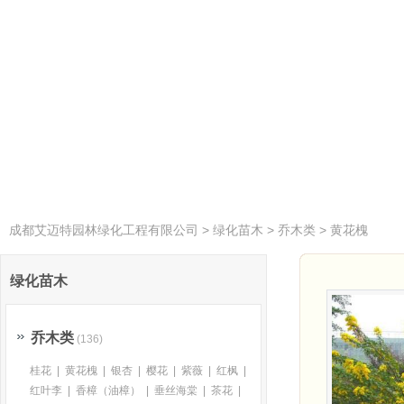
特价苗木
成都艾迈特园林绿化工程有限公司
>
绿化苗木
>
乔木类
>
黄花槐
绿化苗木
乔木类
(136)
桂花
|
黄花槐
|
银杏
|
樱花
|
紫薇
|
红枫
|
红叶李
|
香樟（油樟）
|
垂丝海棠
|
茶花
|