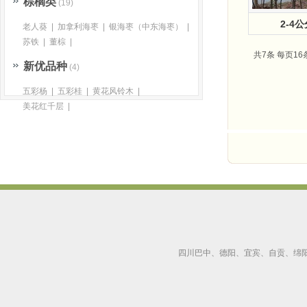
棕榈类
(19)
2-4
老人葵
|
加拿利海枣
|
银海枣（中东海枣）
|
苏铁
|
董棕
|
共7条 每页16
新优品种
(4)
五彩杨
|
五彩桂
|
黄花风铃木
|
美花红千层
|
四川巴中、德阳、宜宾、自贡、绵