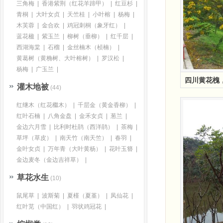
三角梅
|
香港紫荆（红花羊蹄甲）
|
红豆杉
|
青桐
|
大叶女贞
|
天竺桂
|
小叶榕
|
杨梅
|
木芙蓉
|
金合欢
|
鸡冠刺桐（象牙红）
|
蓝花楹
|
紫玉兰
|
柳树（垂柳）
|
红千层
|
西湖海棠
|
石榴
|
金丝楠木（桢楠）
|
黄葛树（黄桷树、大叶榕树）
|
罗汉松
|
杨梅
|
广玉兰
|
四川黄花槐
灌木地被
(44)
红继木（红花檵木）
|
千层金（黄金香柳）
|
红叶石楠
|
八角金盘
|
金禾女贞
|
葱兰
|
金边六月雪
|
比利时杜鹃（西洋鹃）
|
茶梅
|
草坪（草皮）
|
南天竹（南天竺）
|
春羽
|
金叶女贞
|
万年青（大叶黄杨）
|
花叶玉簪
|
金边麦冬（金边吉祥草）
|
草花水生
(10)
鼠尾草
|
波斯菊
|
夏槿（夏堇）
|
凤仙花
|
红叶苋（中国红）
|
羽状鸡冠花
|