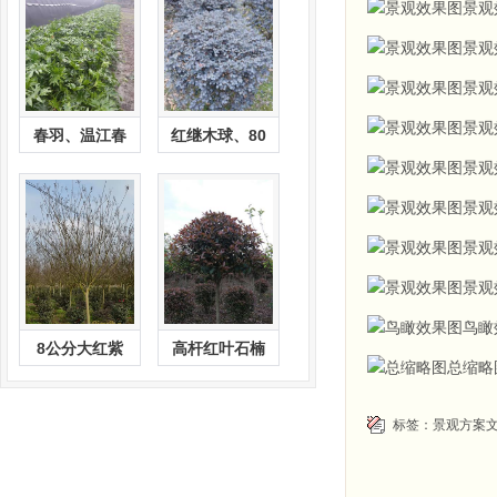
景观
景观
景观
景观
春羽、温江春
红继木球、80
景观
景观
景观
景观
鸟瞰
8公分大红紫
高杆红叶石楠
总缩略
标签：
景观方案