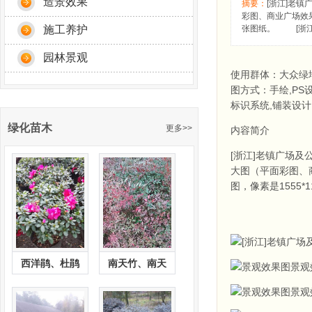
造景效果
摘要：
[浙江]老
彩图、商业广场效果
施工养护
张图纸。 [浙江
园林景观
使用群体：大众绿
图方式：手绘,PS设
标识系统,铺装设计
绿化苗木
更多>>
内容简介
[浙江]老镇广场
大图（平面彩图、商
图，像素是1555*
西洋鹃、杜鹃
南天竹、南天
景观
景观