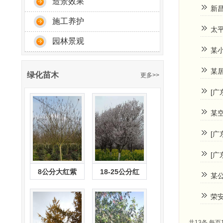
造景效果
新
施工养护
太平
园林景观
某
某
绿化苗木
更多>>
[广
某
[
[广
8公分大红紫
18-25公分红
某公
荣
共13条 每页