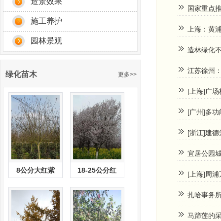
造景效果
国家重点
施工养护
上海：黄
园林景观
造林绿化不
江苏徐州：
绿化苗木
更多>>
[上海]广
[广州]多
[浙江]建
宜居公园城
8公分大红紫
18-25公分红
[上海]周
扎哈事务所
马蹄莲的